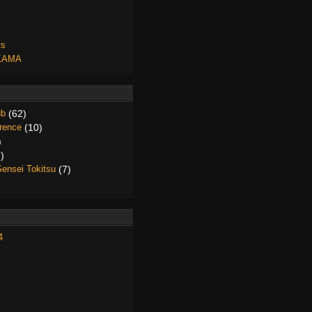
ts
FKAMA
ub
(62)
érence
(10)
)
)
Sensei Tokitsu
(7)
4