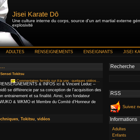
Jisei Karate Dô
Une culture interne du corps, source d'un art martial externe géné
explosivité
ADULTES
RENSEIGNEMENTS
ENSEIGNANTS
JISEI K
os…
Recherche
 Sensei Tokitsu
Commentaires fermés
sur A la une : quelques vidéos…
SEIGNEMENTS & INFOS ici & Vincent Leduc –
dô se différencie par sa conception de l’acquisition des
RSS
n entrainement et sa finalité. Ainsi, son fondateur
an WUKO & WKMO et Membre du Comité d’Honneur de
Suivez n
echniques
,
Tokitsu
,
vidéos
Informations
Adultes
Enfants