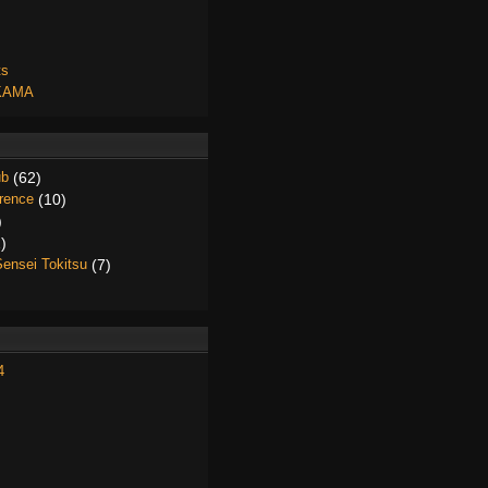
ts
FKAMA
ub
(62)
érence
(10)
)
)
Sensei Tokitsu
(7)
4