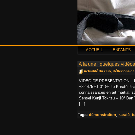
ACCUEIL
ENFANTS
A la une : quelques vidé
Actualité du club
,
Réflexions de
VIDEO DE PRESENTATION REN
+32 475 61 01 86 Le Karaté Jisei
connaissances en art martial, so
Sensei Kenji Tokitsu – 10° D
[…]
Tags:
démonstration
,
karaté
,
t