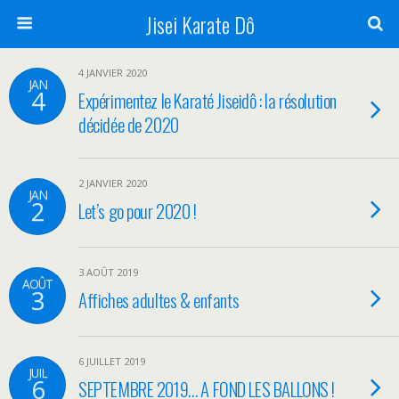
Jisei Karate Dô
4 JANVIER 2020
JAN
4
Expérimentez le Karaté Jiseidô : la résolution
décidée de 2020
2 JANVIER 2020
JAN
2
Let’s go pour 2020 !
3 AOÛT 2019
AOÛT
3
Affiches adultes & enfants
6 JUILLET 2019
JUIL
6
SEPTEMBRE 2019… A FOND LES BALLONS !