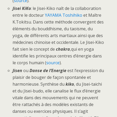
(
source
).
Jisei KiKo
: le Jisei-Kiko naît de la collaboration
entre le docteur
YAYAMA Toshihiko
et Maître
K.Tokitsu. Dans cette méthode convergent des
éléments du bouddhisme, du taoisme, du
yoga, de différents arts martiaux ainsi que des
médecines chinoise et occidentale. Le Jisei-Kiko
fait sien le concept de
chakra
,qui en yoga
identifie les principaux centres d’énergie dans
le corps humain (
source
).
Jisen
ou
Danse de l’Energie
est l’expression du
plaisir de bouger de façon spontanée et
harmonieuse. Synthèse du
kiko
, du Jisei-taichi
et du Jisei-budo, elle canalise le flux d’énergie
vitale dans des mouvements qui ne peuvent
être rattachés à des modèles existants de
danses ou exercices physiques. Il s’agit