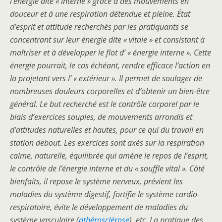
l’énergie dite « interne » grâce à des mouvements en
douceur et à une respiration détendue et pleine. État
d’esprit et attitude recherchés par les pratiquants se
concentrant sur leur énergie dite « vitale » et consistant à
maîtriser et à développer le flot d’ « énergie interne ». Cette
énergie pourrait, le cas échéant, rendre efficace l’action en
la projetant vers l’ « extérieur ». Il permet de soulager de
nombreuses douleurs corporelles et d’obtenir un bien-être
général. Le but recherché est le contrôle corporel par le
biais d’exercices souples, de mouvements arrondis et
d’attitudes naturelles et hautes, pour ce qui du travail en
station debout. Les exercices sont axés sur la respiration
calme, naturelle, équilibrée qui amène le repos de l’esprit,
le contrôle de l’énergie interne et du « souffle vital ». Côté
bienfaits, il repose le système nerveux, prévient les
maladies du système digestif, fortifie le système cardio-
respiratoire, évite le développement de maladies du
système vasculaire (
athérosclérose
), etc. La pratique des